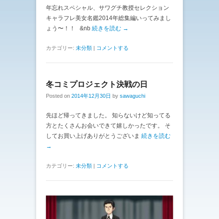
年忘れスペシャル、サワグチ教授セレクション
キャラフレ美女名鑑2014年総集編いってみまし
ょう〜！！ &nb
続きを読む →
カテゴリー:
未分類
|
コメントする
冬コミプロジェクト決戦の日
Posted on
2014年12月30日
by
sawaguchi
先ほど帰ってきました。 知らないけど知ってる
方とたくさんお会いできて嬉しかったです。 そ
してお買い上げありがとうございま
続きを読む
→
カテゴリー:
未分類
|
コメントする