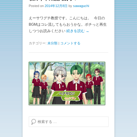
Posted on
2014年12月8日
by
sawaguchi
えーサワグチ教授です。こんにちは。 今日の
BGMはコレ流してもらおうかな。ポチっと再生
しつつお読みください
続きを読む →
カテゴリー:
未分類
|
コメントする
検索する