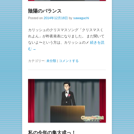
陰陽のバランス
Posted on
2014年12月18日
by
sawaguchi
カリッシュのクリスマスソング「クリスマスく
れよん」が昨夜発表になりました。 まだ聞いて
ないよ〜という方は、カリッシュのメ
続きを読
む →
カテゴリー:
未分類
|
コメントする
私の今年の集大成っ！