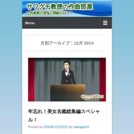
サワグチ教授の作曲部屋
〜作曲家の苦悩と悶絶の日々〜
第1メニュー
コンテンツへ移動
Menu
月別アーカイブ：
12月 2014
年忘れ！美女名鑑総集編スペシャ
ル！
Posted on
2014年12月31日
by
sawaguchi