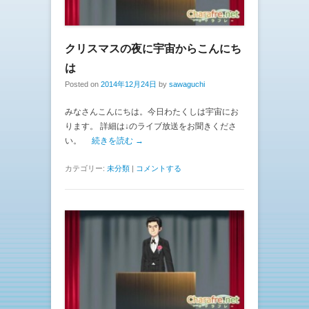
クリスマスの夜に宇宙からこんにち
は
Posted on
2014年12月24日
by
sawaguchi
みなさんこんにちは。今日わたくしは宇宙にお
ります。 詳細は↓のライブ放送をお聞きくださ
い。
続きを読む →
カテゴリー:
未分類
|
コメントする