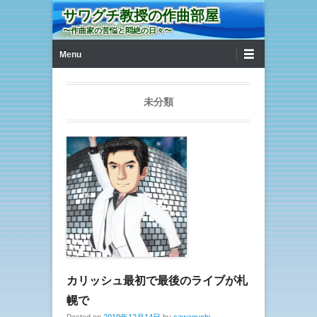
サワグチ教授の作曲部屋
〜作曲家の苦悩と悶絶の日々〜
第1メニュー
コンテンツへ移動
Menu
未分類
カリッシュ最初で最後のライブが札
幌で
Posted on
2019年12月14日
by
sawaguchi