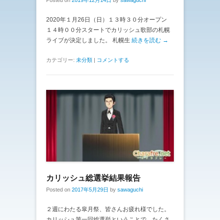
2020年１月26日（日）１３時３０分オープン
１４時００分スタートでカリッシュ歌部の札幌
ライブが決定しました。 札幌生
続きを読む →
カテゴリー:
未分類
|
コメントする
カリッシュ総選挙結果報告
Posted on
2017年5月29日
by
sawaguchi
２週にわたる皐月祭、皆さんお疲れ様でした。
カリッシュ第一回総選挙ということで、たくさ