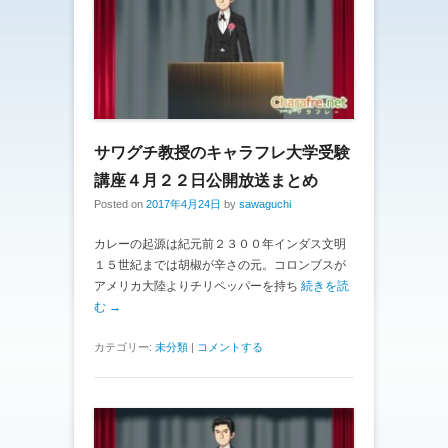
サワグチ教授のキャラフレ大学受験
講座４月２２日公開放送まとめ
Posted on
2017年4月24日
by
sawaguchi
カレーの起源は紀元前２３００年インダス文明
１５世紀までは胡椒が辛さの元。コロンブスが
アメリカ大陸よりチリペッパーを持ち
続きを読
む →
カテゴリー:
未分類
|
コメントする