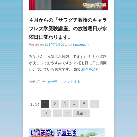
４月からの「サワグチ教授のキャラ
フレ大学受験講座」の放送曜日が水
曜日に変わります。
Posted on
2017年3月30日
by
sawaguchi
みなさん、元気にお勉強してますか？ もう進路
が決まっておやすみですか？ 桜も日に日に満開
が近づいている東京です。 &nb
続きを読む →
カテゴリー:
未分類
|
コメントする
投稿ナビゲーション
1
2
3
4
5
...
1 / 14
10
...
»
最後 »