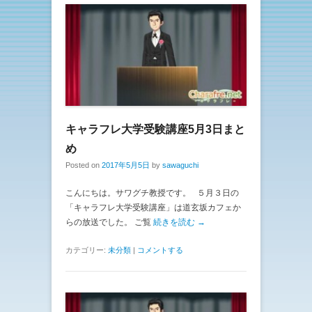
キャラフレ大学受験講座5月3日まと
め
Posted on
2017年5月5日
by
sawaguchi
こんにちは。サワグチ教授です。 ５月３日の
「キャラフレ大学受験講座」は道玄坂カフェか
らの放送でした。 ご覧
続きを読む →
カテゴリー:
未分類
|
コメントする