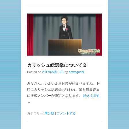
カリッシュ総選挙について２
Posted on
2017年5月13日
by
sawaguchi
みなさん、いよいよ皐月祭が始まりますね。 同
時にカリッシュ総選挙も行われ、皐月祭最終日
に正式メンバーが決定となります。
続きを読む
→
カテゴリー:
未分類
|
コメントする