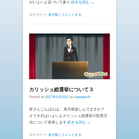
がいよいよ近づいて参り
続きを読む →
カテゴリー:
未分類
|
コメントする
カリッシュ総選挙について３
Posted on
2017年5月16日
by
sawaguchi
皆さんこんばんは。 皐月祭楽しんでますか？
さて今日はいよいよカリッシュ総選挙の投票方
法について発表します
続きを読む →
カテゴリー:
未分類
|
コメントする