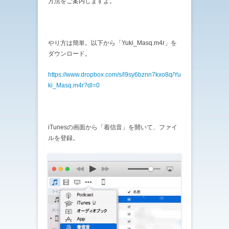
方法をご案内しますよ。
やり方は簡単。以下から「Yuki_Masq.m4r」を
ダウンロード。
https://www.dropbox.com/s/l9sy6bznn7kxo8q/Yu
ki_Masq.m4r?dl=0
iTunesの画面から「着信音」を開いて、ファイ
ルを登録。