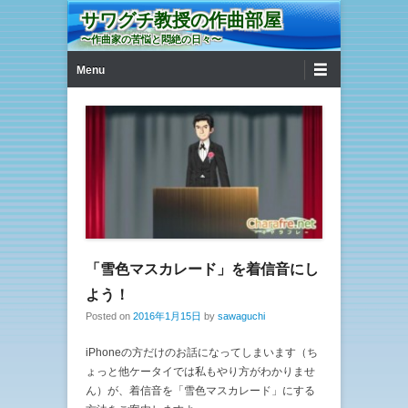
サワグチ教授の作曲部屋
〜作曲家の苦悩と悶絶の日々〜
第1メニュー
コンテンツへ移動
Menu
「雪色マスカレード」を着信音にし
よう！
Posted on
2016年1月15日
by
sawaguchi
iPhoneの方だけのお話になってしまいます（ち
ょっと他ケータイでは私もやり方がわかりませ
ん）が、着信音を「雪色マスカレード」にする