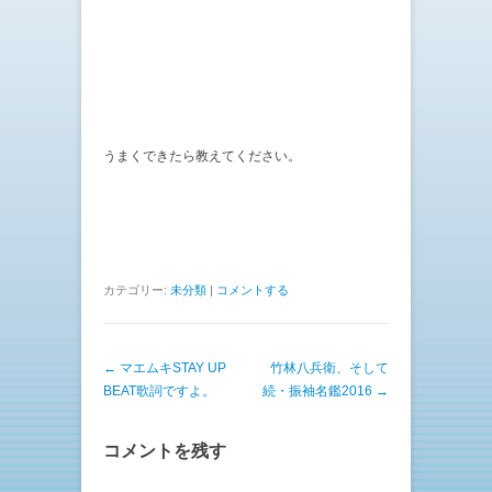
うまくできたら教えてください。
カテゴリー:
未分類
|
コメントする
投稿ナビゲーション
←
マエムキSTAY UP
竹林八兵衛、そして
BEAT歌詞ですよ。
続・振袖名鑑2016
→
コメントを残す