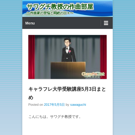
サワグチ教授の作曲部屋
〜作曲家の苦悩と悶絶の日々〜
第1メニュー
コンテンツへ移動
Menu
キャラフレ大学受験講座5月3日まと
め
Posted on
2017年5月5日
by
sawaguchi
こんにちは。サワグチ教授です。