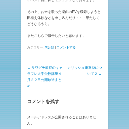
イベント目白押しでクラクラしております。
その上、お米を歌った楽曲のPVを収録しようと
田植え体験などを申し込んだり・・・果たして
どうなるやら。
またこちらで報告したいと思います。
カテゴリー:
未分類
|
コメントする
投稿ナビゲーション
←
サワグチ教授のキャ
カリッシュ総選挙につ
ラフレ大学受験講座４
いて２
→
月２２日公開放送まと
め
コメントを残す
メールアドレスが公開されることはありませ
ん。