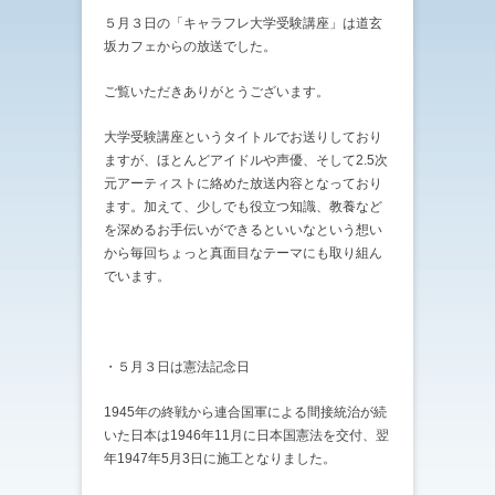
５月３日の「キャラフレ大学受験講座」は道玄
坂カフェからの放送でした。
ご覧いただきありがとうございます。
大学受験講座というタイトルでお送りしており
ますが、ほとんどアイドルや声優、そして2.5次
元アーティストに絡めた放送内容となっており
ます。加えて、少しでも役立つ知識、教養など
を深めるお手伝いができるといいなという想い
から毎回ちょっと真面目なテーマにも取り組ん
でいます。
・５月３日は憲法記念日
1945年の終戦から連合国軍による間接統治が続
いた日本は1946年11月に日本国憲法を交付、翌
年1947年5月3日に施工となりました。