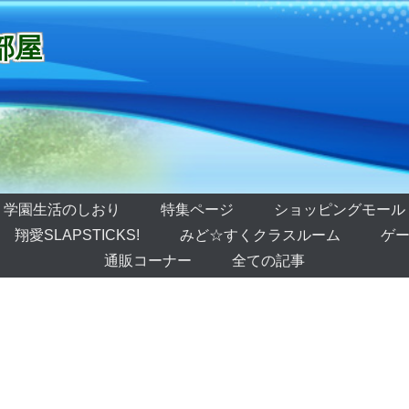
部屋
学園生活のしおり
特集ページ
ショッピングモール
翔愛SLAPSTICKS!
みど☆すくクラスルーム
ゲー
通販コーナー
全ての記事