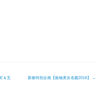
町＆五
新春特別企画【振袖美女名鑑2016】
→