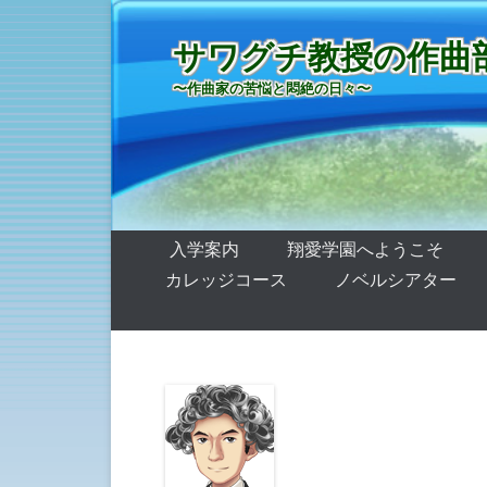
サワグチ教授の作曲
〜作曲家の苦悩と悶絶の日々〜
第1メニュー
コンテンツへ移動
入学案内
翔愛学園へようこそ
カレッジコース
ノベルシアター