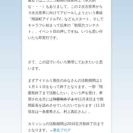
最近ではニコニコ動画の技術向上（本人的
な・・・）もありまして、この２次元世界から
３次元世界に向けてアピールしようという番組
「翔栄町アイドルTV」などもスタート、そして
キャラフレ始まって以来の「歌唱力コンテス
ト」、イベント目白押しですね。いつも思い付
いたら即実行です。
さて、この辺でいろいろ整理しておきたいと思
います。
まずアイドル１期生のみなさんの活動期間は１
１月１１日をもって終了となります。一部「翔
愛祭終了まで活動したい」という声を受け、希
望される方には
翔愛祭終了まで
11月末日まで期
間延長を認めさせていただいております（11.10
現在は一条蜜希さん、村上真紅さん）。
カリッシュの活動期間は2016五月祭終了日まで
となります。→
過去ブログ