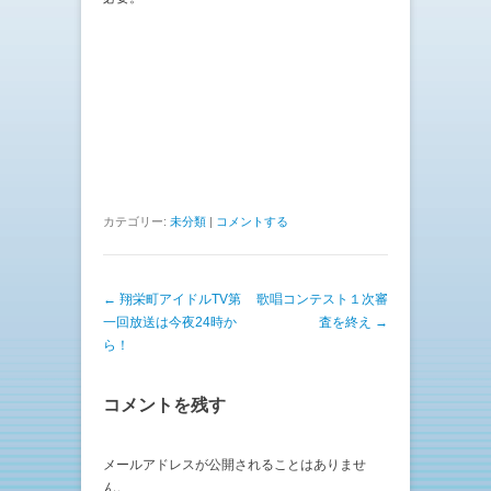
カテゴリー:
未分類
|
コメントする
投稿ナビゲーション
←
翔栄町アイドルTV第
歌唱コンテスト１次審
一回放送は今夜24時か
査を終え
→
ら！
コメントを残す
メールアドレスが公開されることはありませ
ん。