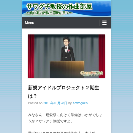
サワグチ教授の作曲部屋
〜作曲家の苦悩と悶絶の日々〜
第1メニュー
コンテンツへ移動
Menu
新規アイドルプロジェクト２期生
は？
Posted on
2015年10月28日
by
sawaguchi
みなさん、翔愛祭に向けて準備はいかがでしょ
うか？サワグチ教授ですよ。