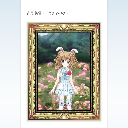
卯月 美雪（うづき みゆき）