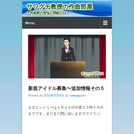
サワグチ教授の作曲部屋
〜作曲家の苦悩と悶絶の日々〜
第1メニュー
コンテンツへ移動
Menu
新規アイドル募集〜追加情報その５
Posted on
2015年4月4日
by
sawaguchi
まずエントリーは４月２４日午後２３時５９分
までです。まだまだ間に合いますのでドウゾ。