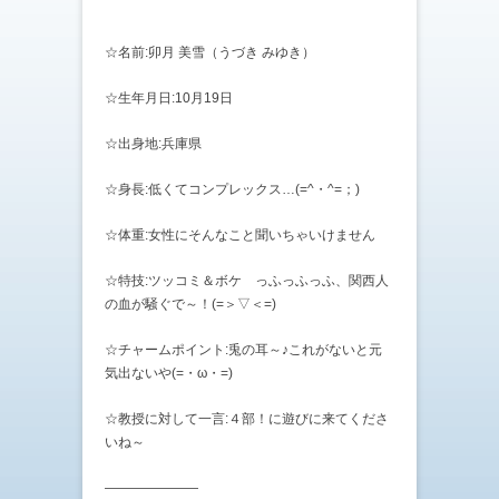
☆名前:卯月 美雪（うづき みゆき）
☆生年月日:10月19日
☆出身地:兵庫県
☆身長:低くてコンプレックス…(=^・^=；)
☆体重:女性にそんなこと聞いちゃいけません
☆特技:ツッコミ＆ボケ っふっふっふ、関西人
の血が騒ぐで～！(=＞▽＜=)
☆チャームポイント:兎の耳～♪これがないと元
気出ないや(=・ω・=)
☆教授に対して一言:４部！に遊びに来てくださ
いね～
———————