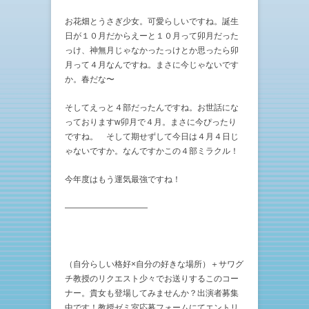
お花畑とうさぎ少女。可愛らしいですね。誕生
日が１０月だからえーと１０月って卯月だった
っけ、神無月じゃなかったっけとか思ったら卯
月って４月なんですね。まさに今じゃないです
か。春だな〜
そしてえっと４部だったんですね。お世話にな
っておりますw卯月で４月。まさに今ぴったり
ですね。 そして期せずして今日は４月４日じ
ゃないですか。なんですかこの４部ミラクル！
今年度はもう運気最強ですね！
——————————
（自分らしい格好×自分の好きな場所）＋サワグ
チ教授のリクエスト少々でお送りするこのコー
ナー。貴女も登場してみませんか？出演者募集
中です！教授ゼミ室応募フォームにてエントリ