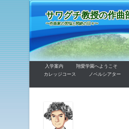
サワグチ教授の作曲
〜作曲家の苦悩と悶絶の日々〜
第1メニュー
コンテンツへ移動
入学案内
翔愛学園へようこそ
カレッジコース
ノベルシアター