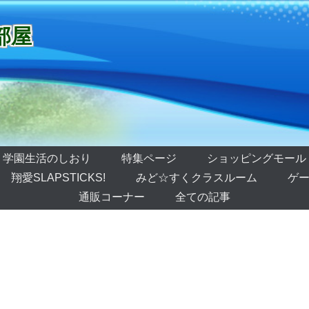
部屋
学園生活のしおり
特集ページ
ショッピングモール
翔愛SLAPSTICKS!
みど☆すくクラスルーム
ゲー
通販コーナー
全ての記事