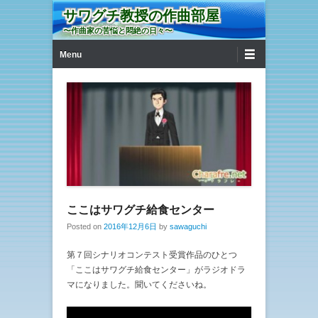
サワグチ教授の作曲部屋
〜作曲家の苦悩と悶絶の日々〜
第1メニュー
コンテンツへ移動
Menu
ここはサワグチ給食センター
Posted on
2016年12月6日
by
sawaguchi
第７回シナリオコンテスト受賞作品のひとつ
「ここはサワグチ給食センター」がラジオドラ
マになりました。聞いてくださいね。