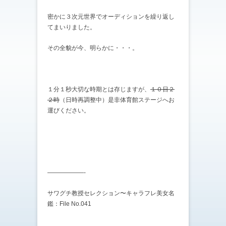
密かに３次元世界でオーディションを繰り返し
てまいりました。
その全貌が今、明らかに・・・。
１分１秒大切な時期とは存じますが、
１０日２
２時
（日時再調整中）是非体育館ステージへお
運びください。
——————-
サワグチ教授セレクション〜キャラフレ美女名
鑑：File No.041