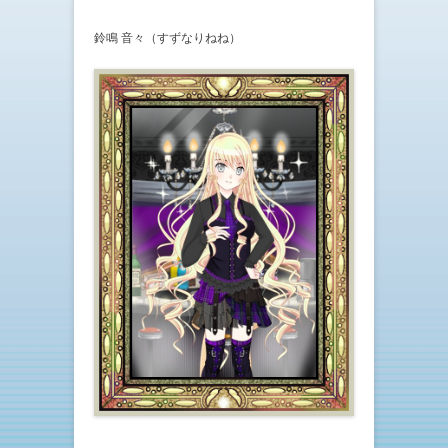
鈴鳴 音々（すずなりねね）