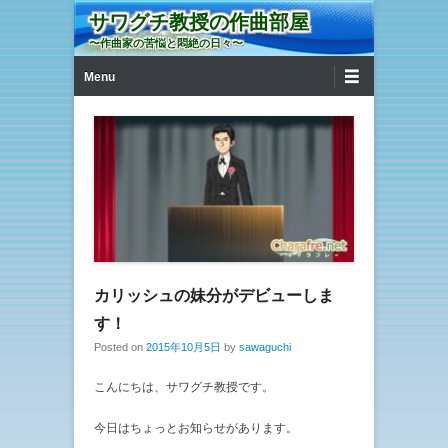
サワグチ教授の作曲部屋
〜作曲家の苦悩と悶絶の日々〜
第1メニュー
コンテンツへ移動
Menu
カリッシュの妹分がデビューしま
す！
Posted on
2015年10月5日
by
sawaguchi
こんにちは、サワグチ教授です。
今日はちょっとお知らせがあります。