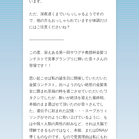
います。
ただ、深夜遅くまでいらっしゃるようですの
で、他の方もおっしゃられていますが体調だけ
にはご注意くださいね？
—————————-
この度、栄えある第一回サワグチ教授杯金髪コ
ンテストで見事グランプリに輝いた音々さんの
登場です！！
思い起こせば私の誕生日に開催していただいた
金髪コンテスト。比べようのない絶世の金髪美
女に囲まれ至福の時を過ごさせていただいたワ
タクシでしたが、酔いが絶頂を迎えた最終戦、
本能のまま選ばせて頂いたのが音々さんでし
た。遺伝子に刻まれた記憶・・・スープカリィ
ソングがそのように歌い上げているように、も
はや我々人類の異性の好みなど、それは大脳で
理解できるものではなく、本能、またはDNAが
導くものなのです。なので受賞理由は私にもわ