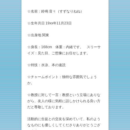
☆名前：鈴鳴 音々（すずなりねね）
☆生年月日 19xx年11月23日
☆出身地 関東
☆身長：168cm 体重：内緒です。 スリーサ
イズ：見た目、ご想像にお任せします。
☆特技：水泳、本の速読
☆チャームポイント：独特な雰囲気でしょう
か。
☆教授に対して一言：教授という立場にありな
がら、友人の様に気軽に話しかけられる良い方
だと尊敬しております。
活動的に生徒との交友を深めていて、私のよう
なものにも優しくしてくださりありがとうござ