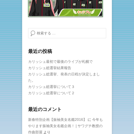
検索する
最近の投稿
カリッシュ最初で最後のライブが札幌で
カリッシュ総選挙結果報告
カリッシュ総選挙、発表の日程が決定しまし
た。
カリッシュ総選挙について３
カリッシュ総選挙について２
最近のコメント
新春特別企画【振袖美女名鑑2016】
に
今年も
やります振袖美女名鑑企画！ | サワグチ教授の
作曲部屋
より